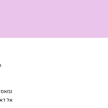
ה
נמאס 
אל דאג