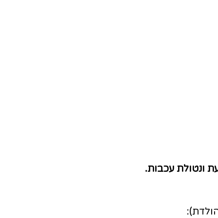
עת ונטולת עכבות.
הולדת):