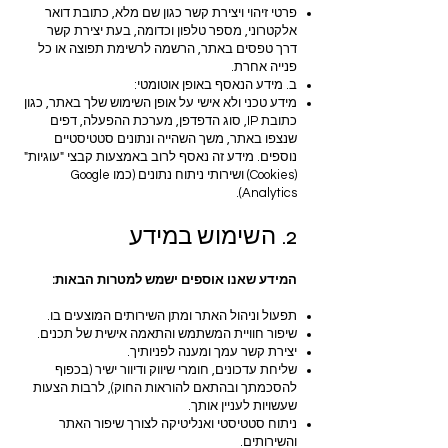
פרטי זיהוי ויצירת קשר כגון שם מלא, כתובת דואר
אלקטרוני, מספר טלפון וכדומה, בעת יצירת קשר
דרך טפסים באתר, הרשמה לרשימת תפוצה או כל
פנייה אחרת.
ב. מידע הנאסף באופן אוטומטי:
מידע טכני ולא אישי על אופן השימוש שלך באתר, כגון
כתובת IP, סוג הדפדפן, מערכת ההפעלה, דפים
שנצפו באתר, משך השהייה ונתונים סטטיסטיים
נוספים. מידע זה נאסף לרוב באמצעות קבצי "עוגיות"
(Cookies) ושירותי ניתוח נתונים (כמו Google
Analytics).
2. השימוש במידע
המידע שאנו אוספים ישמש למטרות הבאות:
תפעול וניהול האתר ומתן השירותים המוצעים בו.
שיפור חוויית המשתמש והתאמה אישית של תכנים.
יצירת קשר עמך ומענה לפניותיך.
שליחת עדכונים, חומרי שיווק ודיוור ישיר (בכפוף
להסכמתך ובהתאם להוראות החוק), לרבות הצעות
שעשויות לעניין אותך.
ניתוח סטטיסטי ואנליטיקה לצורך שיפור האתר
והשירותים.