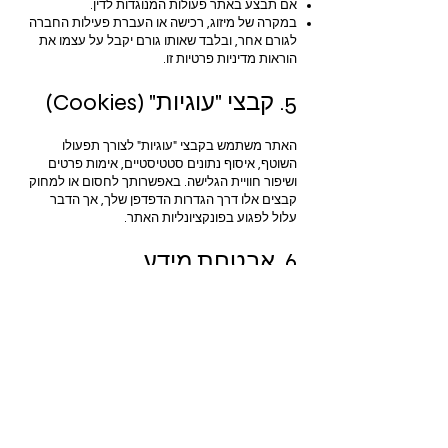
אם תבצע באתר פעולות המנוגדות לדין.
במקרה של מיזוג, רכישה או העברת פעילות החברה
לגורם אחר, ובלבד שאותו גורם יקבל על עצמו את
הוראות מדיניות פרטיות זו.
5. קבצי "עוגיות" (Cookies)
האתר משתמש בקבצי "עוגיות" לצורך תפעולו
השוטף, איסוף נתונים סטטיסטיים, אימות פרטים
ושיפור חוויית הגלישה. באפשרותך לחסום או למחוק
קבצים אלו דרך הגדרות הדפדפן שלך, אך הדבר
עלול לפגוע בפונקציונליות האתר.
6. אבטחת מידע
אנו נוקטים באמצעים סבירים לאבטחת המידע
המצוי ברשותנו מפני גישה בלתי מורשית. עם זאת,
אין מערכת המאובטחת באופן מוחלט, ואיננו יכולים
להתחייב שהמידע יהיה חסין לחלוטין.
7. זכות עיון, תיקון ומחיקת
מידע